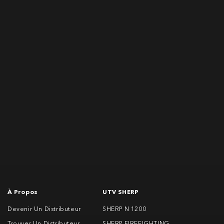
I agree to the processing of my personal data
À Propos
UTV SHERP
Devenir Un Distributeur
SHERP N 1200
Trouver Un Distributeur
SHERP FIREFIGHTING