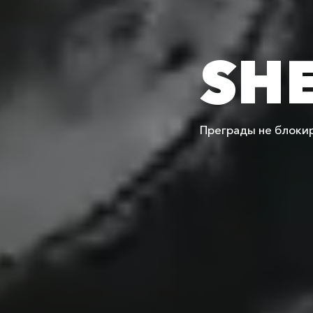
SH
Преграды не блокиру